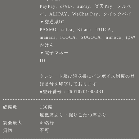
PayPay、d払い、auPay、楽天Pay、メルペ
イ、ALIPAY、WeChat Pay、クイックペイ
▼交通系IC
PASMO、suica、Kitaca、TOICA、
manaca、ICOCA、SUGOCA、nimoca、はや
かけん
▼電子マネー
ID
※レシート及び領収書にインボイス制度の登
録番号を印字しております
●登録番号：T6010701005431
総席数
136席
座敷席あり・掘りごたつ席あり
宴会最大
40名様
貸切
不可