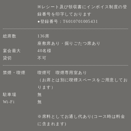
※レシート及び領収書にインボイス制度の登
録番号を印字しております
●登録番号：T6010701005431
総席数
136席
座敷席あり・掘りごたつ席あり
宴会最大
40名様
貸切
不可
禁煙・喫煙
喫煙可 喫煙専用室あり
（お席とは別に喫煙スペースをご用意してお
ります）
駐車場
無
Wi-Fi
無
※席料としてお通し代あり(コース時は料金
に含まれます)