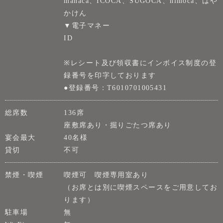
manaca、ICOCA、SUGOCA、nimoca、はや
かけん
▼電子マネー
ID
※レシート及び領収書にインボイス制度の登
録番号を印字しております
●登録番号：T6010701005431
総席数
136席
座敷席あり・掘りごたつ席あり
宴会最大
40名様
貸切
不可
禁煙・喫煙
喫煙可 喫煙専用室あり
（お席とは別に喫煙スペースをご用意してお
ります）
駐車場
無