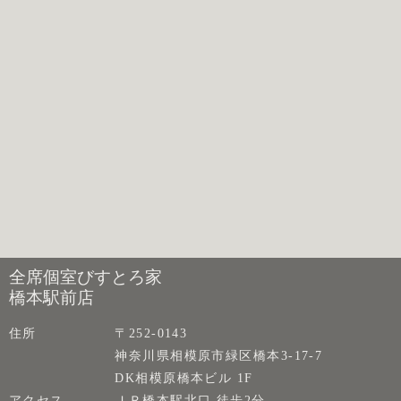
全席個室びすとろ家
橋本駅前店
住所
〒252-0143
神奈川県相模原市緑区橋本3-17-7
DK相模原橋本ビル 1F
アクセス
ＪＲ橋本駅北口 徒歩2分