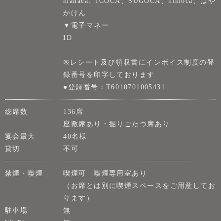
manaca、ICOCA、SUGOCA、nimoca、はや
かけん
▼電子マネー
ID
※レシート及び領収書にインボイス制度の登
録番号を印字しております
●登録番号：T6010701005431
総席数
136席
座敷席あり・掘りごたつ席あり
宴会最大
40名様
貸切
不可
禁煙・喫煙
喫煙可 喫煙専用室あり
（お席とは別に喫煙スペースをご用意してお
ります）
駐車場
無