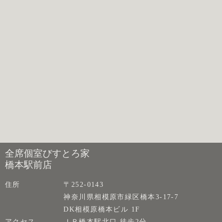
全席個室びすとろ家
橋本駅前店
住所
〒252-0143
神奈川県相模原市緑区橋本3-17-7
DK相模原橋本ビル 1F
アクセス
ＪＲ橋本駅北口 徒歩2分