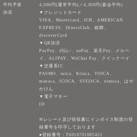
平均予算
4,000円(通常平均)／4,300円(宴会平均)
決済
▼クレジットカード
VISA、Mastercard、JCB、AMERICAN
EXPRESS、DinersClub、銀聯、
discoverCard
▼QR決済
PayPay、d払い、auPay、楽天Pay、メルペ
イ、ALIPAY、WeChat Pay、クイックペイ
▼交通系IC
PASMO、suica、Kitaca、TOICA、
manaca、ICOCA、SUGOCA、nimoca、はや
かけん
▼電子マネー
ID
※レシート及び領収書にインボイス制度の登
録番号を印字しております
●登録番号：T6010701005431