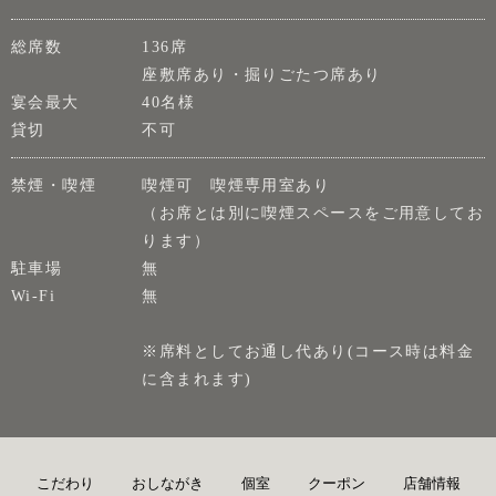
総席数
136席
座敷席あり・掘りごたつ席あり
宴会最大
40名様
貸切
不可
禁煙・喫煙
喫煙可 喫煙専用室あり
（お席とは別に喫煙スペースをご用意してお
ります）
駐車場
無
Wi-Fi
無
※席料としてお通し代あり(コース時は料金
に含まれます)
こだわり
おしながき
個室
クーポン
店舗情報