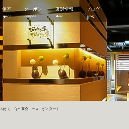
個室
クーポン
店舗情報
ブログ
space
coupon
store
blog
5日(木)から「冬の宴会コース」がスタート！