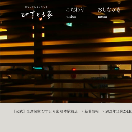
こだわり
おしながき
vision
menu
【公式】全席個室 びすとろ家 橋本駅前店
>
新着情報
>
2021年11月2