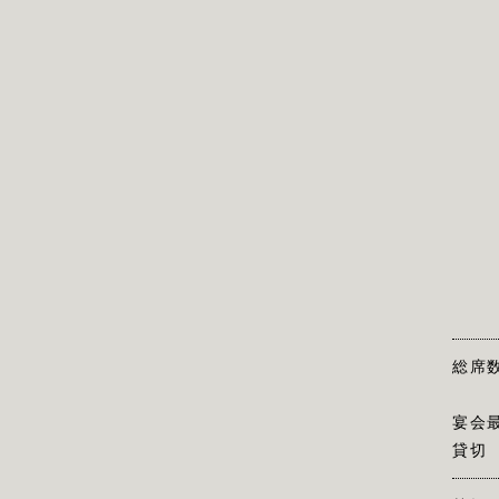
総席
宴会
貸切