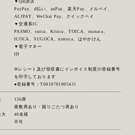
▼QR決済
PayPay、d払い、auPay、楽天Pay、メルペイ、
ALIPAY、WeChat Pay、クイックペイ
▼交通系IC
PASMO、suica、Kitaca、TOICA、manaca、
ICOCA、SUGOCA、nimoca、はやかけん
▼電子マネー
ID
※レシート及び領収書にインボイス制度の登録番号
を印字しております
●登録番号：T6010701005431
数
136席
座敷席あり・掘りごたつ席あり
最大
40名様
不可