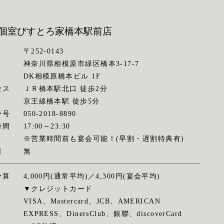
個室びすとろ家
橋本駅前店
〒252-0143
神奈川県相模原市緑区橋本3-17-7
DK相模原橋本ビル 1F
セス
ＪＲ橋本駅北口 徒歩2分
京王線橋本駅 徒歩5分
番号
050-2018-8890
時間
17:00～23:30
※営業時間前も宴会可能！(早割・遅割特典有)
日
無
予算
4,000円(通常平均)／4,300円(宴会平均)
▼クレジットカード
VISA、Mastercard、JCB、AMERICAN
EXPRESS、DinersClub、銀聯、discoverCard