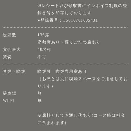
※レシート及び領収書にインボイス制度の登
録番号を印字しております
●登録番号：T6010701005431
総席数
136席
座敷席あり・掘りごたつ席あり
宴会最大
40名様
貸切
不可
禁煙・喫煙
喫煙可 喫煙専用室あり
（お席とは別に喫煙スペースをご用意してお
ります）
駐車場
無
Wi-Fi
無
※席料としてお通し代あり(コース時は料金
に含まれます)