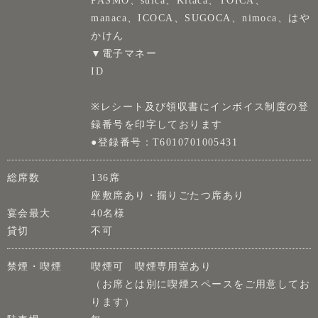
PASMO、suica、Kitaca、TOICA、
manaca、ICOCA、SUGOCA、nimoca、はや
かけん
▼電子マネー
ID
※レシート及び領収書にインボイス制度の登
録番号を印字しております
●登録番号：T6010701005431
総席数
136席
座敷席あり・掘りごたつ席あり
宴会最大
40名様
貸切
不可
禁煙・喫煙
喫煙可 喫煙専用室あり
（お席とは別に喫煙スペースをご用意してお
ります）