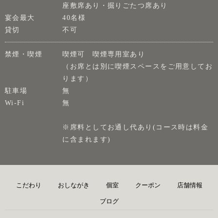
座敷席あり・掘りごたつ席あり
宴会最大
40名様
貸切
不可
禁煙・喫煙
喫煙可 喫煙専用室あり
（お席とは別に喫煙スペースをご用意してお
ります）
駐車場
無
Wi-Fi
無
※席料としてお通し代あり(コース時は料金
に含まれます)
こだわり
おしながき
個室
クーポン
店舗情報
ブログ