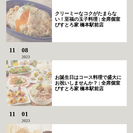
クリーミーなコクがたまらな
い！至福の玉子料理 | 全席個室
びすとろ家 橋本駅前店
11
08
2023
お誕生日はコース料理で盛大に
お祝いしませんか？ | 全席個室
びすとろ家 橋本駅前店
11
01
2023