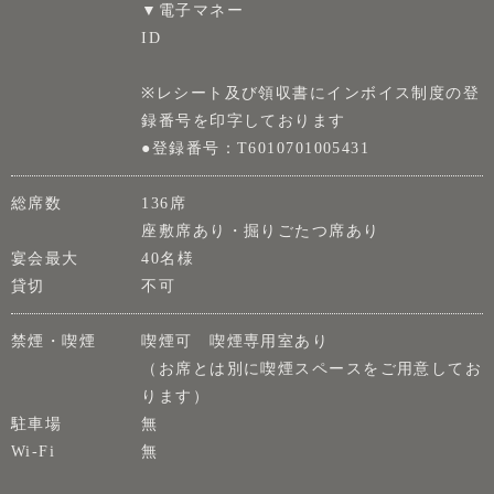
▼電子マネー
ID
※レシート及び領収書にインボイス制度の登
録番号を印字しております
●登録番号：T6010701005431
総席数
136席
座敷席あり・掘りごたつ席あり
宴会最大
40名様
貸切
不可
禁煙・喫煙
喫煙可 喫煙専用室あり
（お席とは別に喫煙スペースをご用意してお
ります）
駐車場
無
Wi-Fi
無