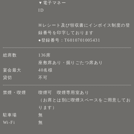
▼電子マネー
ID
※レシート及び領収書にインボイス制度の登
録番号を印字しております
●登録番号：T6010701005431
総席数
136席
座敷席あり・掘りごたつ席あり
宴会最大
40名様
貸切
不可
禁煙・喫煙
喫煙可 喫煙専用室あり
（お席とは別に喫煙スペースをご用意してお
ります）
駐車場
無
Wi-Fi
無