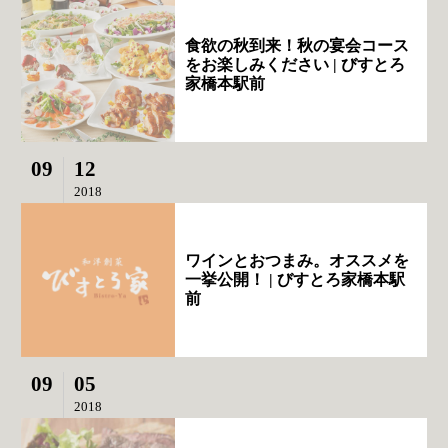
食欲の秋到来！秋の宴会コース
をお楽しみください | びすとろ
家橋本駅前
09
12
2018
ワインとおつまみ。オススメを
一挙公開！ | びすとろ家橋本駅
前
09
05
2018