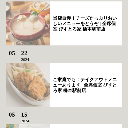
当店自慢！チーズたっぷりおい
しいメニューをどうぞ | 全席個
室 びすとろ家 橋本駅前店
05
22
2024
ご家庭でも！テイクアウトメニ
ューあります | 全席個室 びすと
ろ家 橋本駅前店
05
15
2024