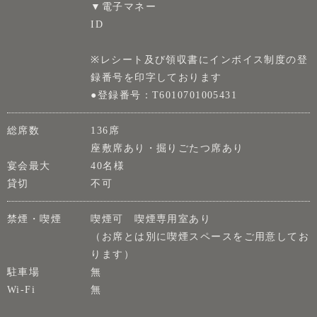
▼電子マネー
ID
※レシート及び領収書にインボイス制度の登
録番号を印字しております
●登録番号：T6010701005431
総席数
136席
座敷席あり・掘りごたつ席あり
宴会最大
40名様
貸切
不可
禁煙・喫煙
喫煙可 喫煙専用室あり
（お席とは別に喫煙スペースをご用意してお
ります）
駐車場
無
Wi-Fi
無