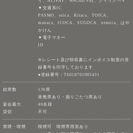
イ、ALIPAY、WeChat Pay、クイックペイ
▼交通系IC
PASMO、suica、Kitaca、TOICA、
manaca、ICOCA、SUGOCA、nimoca、はや
かけん
▼電子マネー
ID
※レシート及び領収書にインボイス制度の登
録番号を印字しております
●登録番号：T6010701005431
総席数
136席
座敷席あり・掘りごたつ席あり
宴会最大
40名様
貸切
不可
禁煙・喫煙
喫煙可 喫煙専用室あり