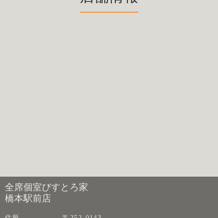
全席個室びすとろ家
橋本駅前店
住所
〒252-0143