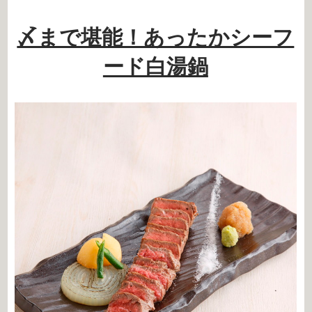
〆まで堪能！あったかシーフ
ード白湯鍋