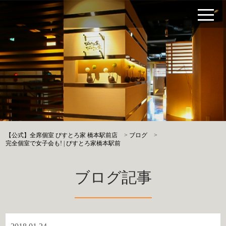
【公式】全席個室 びすとろ家 橋本駅前店
>
ブログ
>
完全個室で女子会も! | びすとろ家橋本駅前
ブログ記事