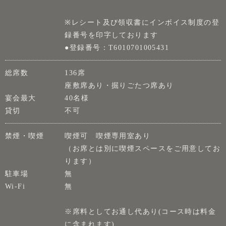
※レシート及び領収書にインボイス制度の登
録番号を印字しております
●登録番号：T6010701005431
総席数
136席
座敷席あり・掘りごたつ席あり
宴会最大
40名様
貸切
不可
禁煙・喫煙
喫煙可 喫煙専用室あり
（お席とは別に喫煙スペースをご用意してお
ります）
駐車場
無
Wi-Fi
無
※席料としてお通し代あり(コース時は料金
に含まれます)