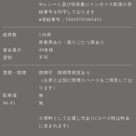
※レシート及び領収書にインボイス制度の登
録番号を印字しております
●登録番号：T6010701005431
総席数
136席
座敷席あり・掘りごたつ席あり
宴会最大
40名様
貸切
不可
禁煙・喫煙
喫煙可 喫煙専用室あり
（お席とは別に喫煙スペースをご用意してお
ります）
駐車場
無
Wi-Fi
無
※席料としてお通し代あり(コース時は料金
に含まれます)