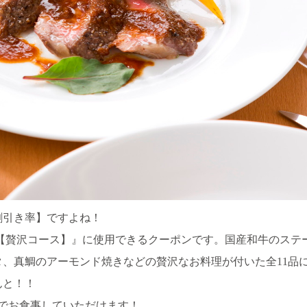
割引き率】ですよね！
【贅沢コース】』に使用できるクーポンです。国産和牛のステ
、真鯛のアーモンド焼きなどの贅沢なお料理が付いた全11品に
んと！！
円】でお食事していただけます！