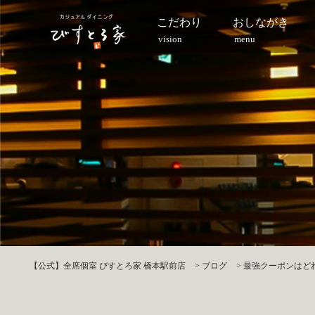
こだわり
おしながき
vision
menu
【公式】全席個室 びすとろ家 橋本駅前店
>
ブログ
>
最強クーポンはどれ