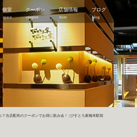
個室
クーポン
店舗情報
ブログ
space
coupon
store
blog
？当店配布のクーポンでお得に飲み会！ | びすとろ家橋本駅前