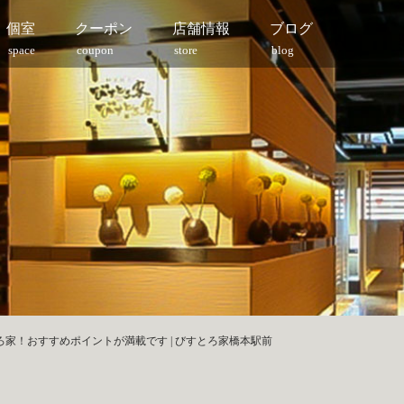
個室
クーポン
店舗情報
ブログ
space
coupon
store
blog
家！おすすめポイントが満載です | びすとろ家橋本駅前