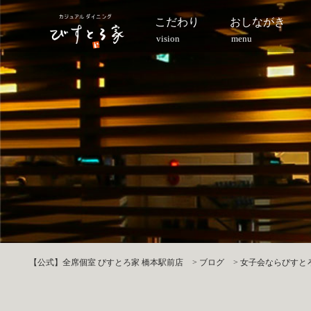
こだわり
おしながき
vision
menu
【公式】全席個室 びすとろ家 橋本駅前店
>
ブログ
>
女子会ならびすとろ