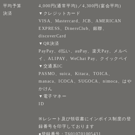
平均予算
4,000円(通常平均)／4,300円(宴会平均)
決済
▼クレジットカード
VISA、Mastercard、JCB、AMERICAN
EXPRESS、DinersClub、銀聯、
discoverCard
▼QR決済
PayPay、d払い、auPay、楽天Pay、メルペ
イ、ALIPAY、WeChat Pay、クイックペイ
▼交通系IC
PASMO、suica、Kitaca、TOICA、
manaca、ICOCA、SUGOCA、nimoca、はや
かけん
▼電子マネー
ID
※レシート及び領収書にインボイス制度の登
録番号を印字しております
●登録番号：T6010701005431