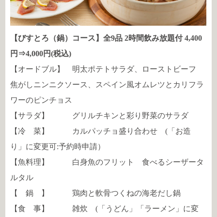
【びすとろ（鍋）コース】全9品 2時間飲み放題付 4,400
円⇒4,000円(税込)
【オードブル】 明太ポテトサラダ、ローストビーフ
焦がしニンニクソース、スペイン風オムレツとカリフラ
ワーのピンチョス
【サラダ】 グリルチキンと彩り野菜のサラダ
【冷 菜】 カルパッチョ盛り合わせ (「お造
り」に変更可:予約時申請）
【魚料理】 白身魚のフリット 食べるシーザータ
ルタル
【 鍋 】 鶏肉と軟骨つくねの海老だし鍋
【食 事】 雑炊 (「うどん」「ラーメン」に変