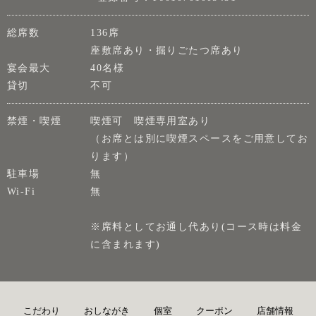
総席数
136席
座敷席あり・掘りごたつ席あり
宴会最大
40名様
貸切
不可
禁煙・喫煙
喫煙可 喫煙専用室あり
（お席とは別に喫煙スペースをご用意してお
ります）
駐車場
無
Wi-Fi
無
※席料としてお通し代あり(コース時は料金
に含まれます)
こだわり
おしながき
個室
クーポン
店舗情報