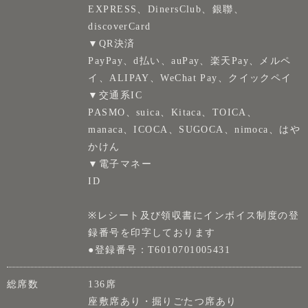
EXPRESS、DinersClub、銀聯、
discoverCard
▼QR決済
PayPay、d払い、auPay、楽天Pay、メルペ
イ、ALIPAY、WeChat Pay、クイックペイ
▼交通系IC
PASMO、suica、Kitaca、TOICA、
manaca、ICOCA、SUGOCA、nimoca、はや
かけん
▼電子マネー
ID
※レシート及び領収書にインボイス制度の登
録番号を印字しております
●登録番号：T6010701005431
総席数
136席
座敷席あり・掘りごたつ席あり