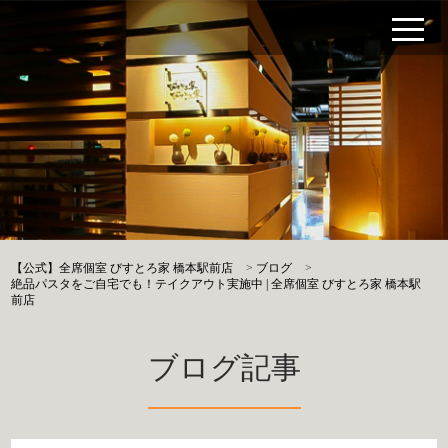
【公式】全席個室 びすとろ家 橋本駅前店
>
ブログ
>
絶品パスタをご自宅でも！テイクアウト実施中 | 全席個室 びすとろ家 橋本駅
前店
ブログ記事