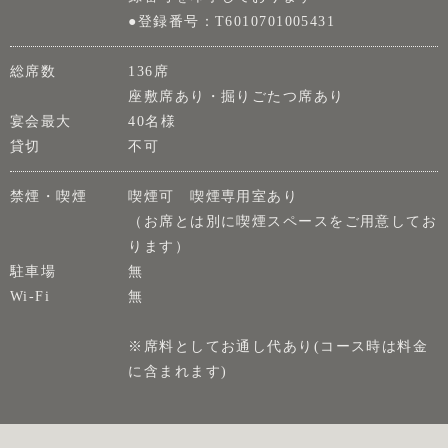
●登録番号：T6010701005431
総席数
136席
座敷席あり・掘りごたつ席あり
宴会最大
40名様
貸切
不可
禁煙・喫煙
喫煙可 喫煙専用室あり
（お席とは別に喫煙スペースをご用意してお
ります）
駐車場
無
Wi-Fi
無
※席料としてお通し代あり(コース時は料金
に含まれます)