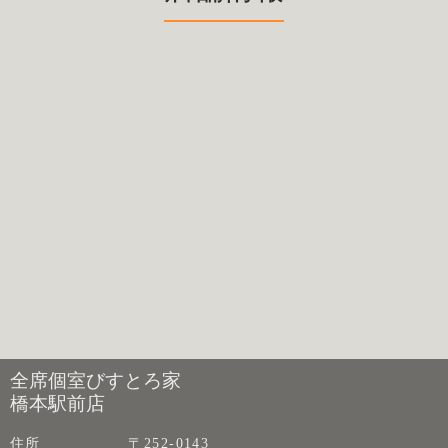
全席個室びすとろ家
橋本駅前店
住所
〒252-0143