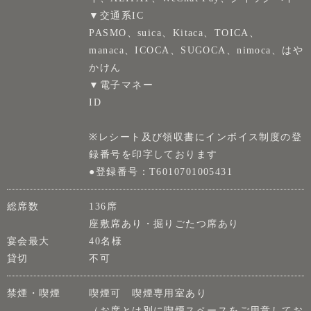
▼交通系IC
PASMO、suica、Kitaca、TOICA、
manaca、ICOCA、SUGOCA、nimoca、はや
かけん
▼電子マネー
ID
※レシート及び領収書にインボイス制度の登
録番号を印字しております
●登録番号：T6010701005431
総席数
136席
座敷席あり・掘りごたつ席あり
宴会最大
40名様
貸切
不可
禁煙・喫煙
喫煙可 喫煙専用室あり
（お席とは別に喫煙スペースをご用意してお