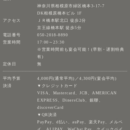
神奈川県相模原市緑区橋本3-17-7
DK相模原橋本ビル 1F
アクセス
ＪＲ橋本駅北口 徒歩2分
京王線橋本駅 徒歩5分
電話番号
050-2018-8890
営業時間
17:00～23:30
※営業時間前も宴会可能！(早割・遅割特典
有)
定休日
無
平均予算
4,000円(通常平均)／4,300円(宴会平均)
決済
▼クレジットカード
VISA、Mastercard、JCB、AMERICAN
EXPRESS、DinersClub、銀聯、
discoverCard
▼QR決済
PayPay、d払い、auPay、楽天Pay、メルペ
イ、ALIPAY、WeChat Pay、クイックペイ