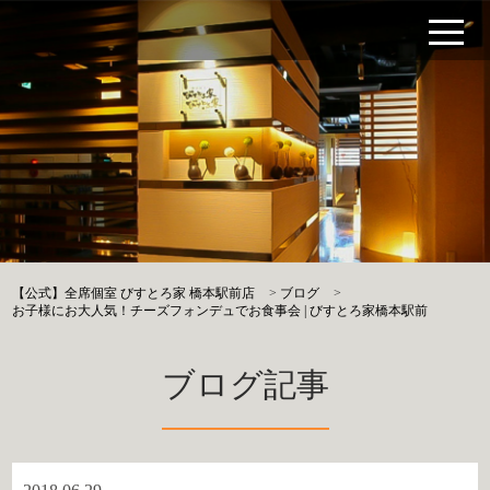
【公式】全席個室 びすとろ家 橋本駅前店
>
ブログ
>
お子様にお大人気！チーズフォンデュでお食事会 | びすとろ家橋本駅前
ブログ記事