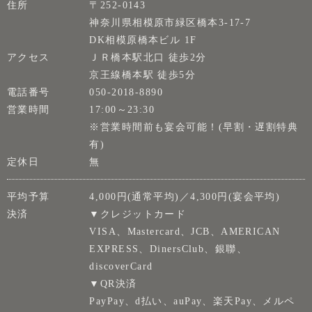
住所
〒252-0143
神奈川県相模原市緑区橋本3-17-7
DK相模原橋本ビル 1F
アクセス
ＪＲ橋本駅北口 徒歩2分
京王線橋本駅 徒歩5分
電話番号
050-2018-8890
営業時間
17:00～23:30
※営業時間前も宴会可能！(早割・遅割特典
有)
定休日
無
平均予算
4,000円(通常平均)／4,300円(宴会平均)
決済
▼クレジットカード
VISA、Mastercard、JCB、AMERICAN
EXPRESS、DinersClub、銀聯、
discoverCard
▼QR決済
PayPay、d払い、auPay、楽天Pay、メルペ