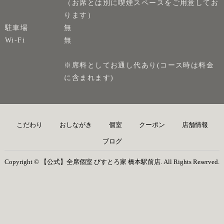
（お席とは別に喫煙スペースをご用意してお
ります）
駐車場
無
Wi-Fi
無
※席料としてお通し代あり(コース時は料金
に含まれます)
こだわり
おしながき
個室
クーポン
店舗情報
ブログ
Copyright © 【公式】全席個室 びすとろ家 橋本駅前店. All Rights Reserved.