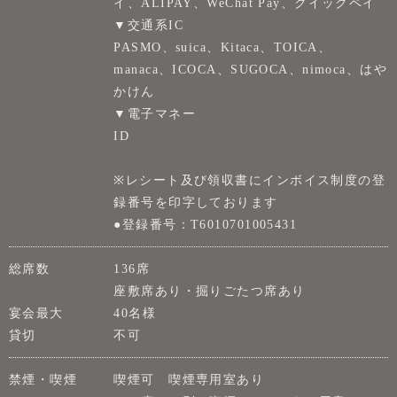
イ、ALIPAY、WeChat Pay、クイックペイ
▼交通系IC
PASMO、suica、Kitaca、TOICA、
manaca、ICOCA、SUGOCA、nimoca、はや
かけん
▼電子マネー
ID
※レシート及び領収書にインボイス制度の登
録番号を印字しております
●登録番号：T6010701005431
総席数
136席
座敷席あり・掘りごたつ席あり
宴会最大
40名様
貸切
不可
禁煙・喫煙
喫煙可 喫煙専用室あり