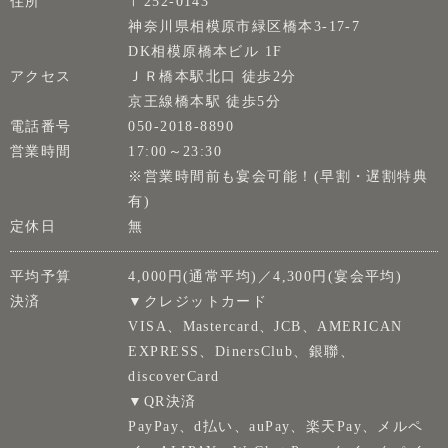
住所
〒252-0143
神奈川県相模原市緑区橋本3-17-7
DK相模原橋本ビル 1F
アクセス
ＪＲ橋本駅北口 徒歩2分
京王線橋本駅 徒歩5分
電話番号
050-2018-8890
営業時間
17:00～23:30
※営業時間前も宴会可能！(早割・遅割特典
有)
定休日
無
平均予算
4,000円(通常平均)／4,300円(宴会平均)
決済
▼クレジットカード
VISA、Mastercard、JCB、AMERICAN
EXPRESS、DinersClub、銀聯、
discoverCard
▼QR決済
PayPay、d払い、auPay、楽天Pay、メルペ