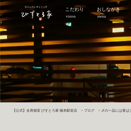
こだわり
おしながき
vision
menu
【公式】全席個室 びすとろ家 橋本駅前店
>
ブログ
>
〆の一品には香ばし