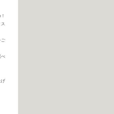
め！
ィス
をご
選べ
上げ