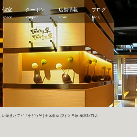
個室
クーポン
店舗情報
ブログ
space
coupon
store
blog
い焼きたてピザをどうぞ | 全席個室 びすとろ家 橋本駅前店