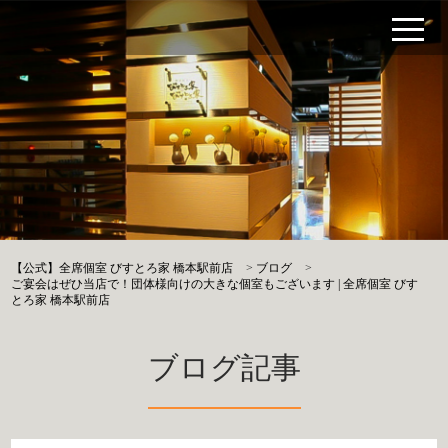
【公式】全席個室 びすとろ家 橋本駅前店
>
ブログ
>
ご宴会はぜひ当店で！団体様向けの大きな個室もございます | 全席個室 びす
とろ家 橋本駅前店
ブログ記事