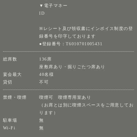
▼電子マネー
ID
※レシート及び領収書にインボイス制度の登
録番号を印字しております
●登録番号：T6010701005431
総席数
136席
座敷席あり・掘りごたつ席あり
宴会最大
40名様
貸切
不可
禁煙・喫煙
喫煙可 喫煙専用室あり
（お席とは別に喫煙スペースをご用意してお
ります）
駐車場
無
Wi-Fi
無