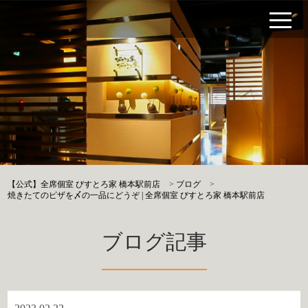
【公式】全席個室 びすとろ家 橋本駅前店
>
ブログ
>
焼きたてのピザを〆の一品にどうぞ | 全席個室 びすとろ家 橋本駅前店
ブログ記事