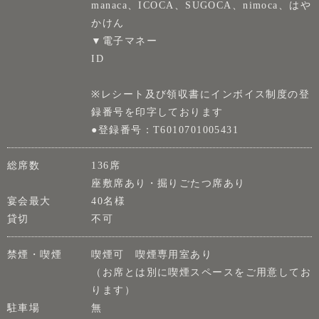
manaca、ICOCA、SUGOCA、nimoca、はや
かけん
▼電子マネー
ID
※レシート及び領収書にインボイス制度の登
録番号を印字しております
●登録番号：T6010701005431
総席数
136席
座敷席あり・掘りごたつ席あり
宴会最大
40名様
貸切
不可
禁煙・喫煙
喫煙可 喫煙専用室あり
（お席とは別に喫煙スペースをご用意してお
ります）
駐車場
無