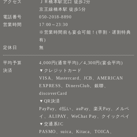
アクセス
ＪＲ橋本駅北口 徒歩2分
京王線橋本駅 徒歩5分
電話番号
050-2018-8890
営業時間
17:00～23:30
※営業時間前も宴会可能！(早割・遅割特典
有)
定休日
無
平均予算
4,000円(通常平均)／4,300円(宴会平均)
決済
▼クレジットカード
VISA、Mastercard、JCB、AMERICAN
EXPRESS、DinersClub、銀聯、
discoverCard
▼QR決済
PayPay、d払い、auPay、楽天Pay、メルペ
イ、ALIPAY、WeChat Pay、クイックペイ
▼交通系IC
PASMO、suica、Kitaca、TOICA、