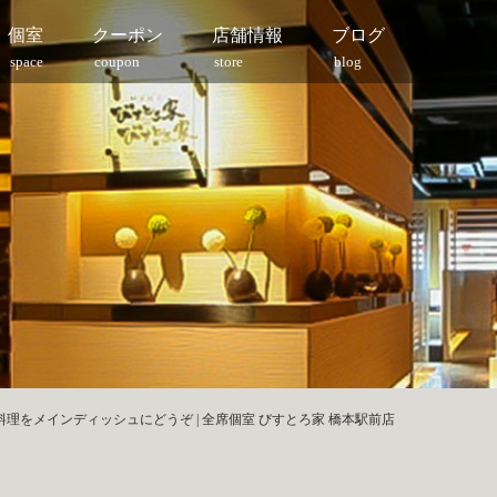
個室
クーポン
店舗情報
ブログ
space
coupon
store
blog
理をメインディッシュにどうぞ | 全席個室 びすとろ家 橋本駅前店