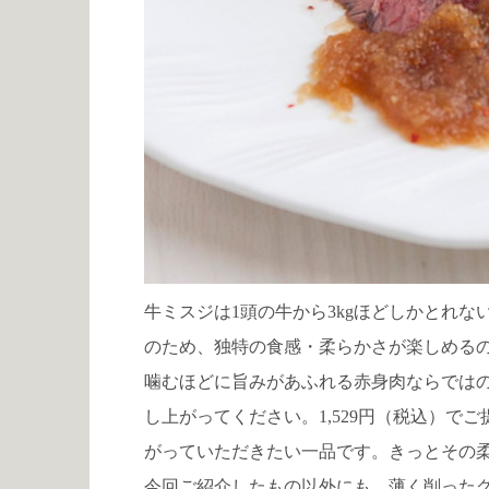
牛ミスジは
1
頭の牛から
3kg
ほどしかとれな
のため、独特の食感・柔らかさが楽しめる
噛むほどに旨みがあふれる赤身肉ならでは
し上がってください。
1,529
円（税込）でご
がっていただきたい一品です。きっとその
今回ご紹介したもの以外にも、
薄く削った