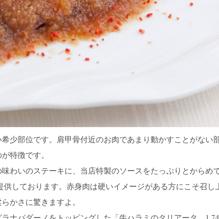
い希少部位です。肩甲骨付近のお肉であまり動かすことがない
のが特徴です。
の味わいのステーキに、当店特製のソースをたっぷりとからめ
提供しております。赤身肉は硬いイメージがある方にこそ召し
柔らかさに驚きますよ。
グラナパダーノをトッピングした
「
牛ハラミのタリアータ
1,74