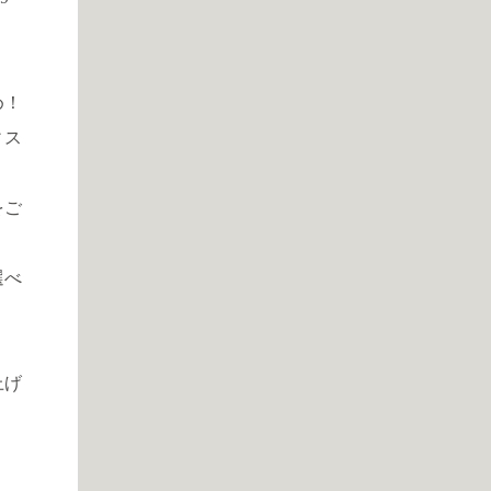
。
め！
ィス
をご
選べ
上げ