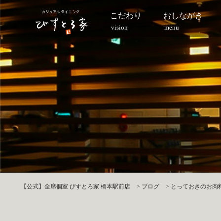
こだわり
おしながき
vision
menu
【公式】全席個室 びすとろ家 橋本駅前店
>
ブログ
>
とっておきのお肉料