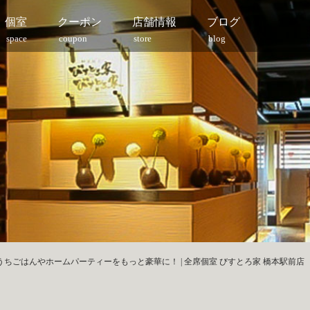
個室
クーポン
店舗情報
ブログ
space
coupon
store
blog
ちごはんやホームパーティーをもっと豪華に！ | 全席個室 びすとろ家 橋本駅前店