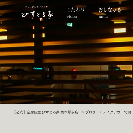
こだわり
おしながき
vision
menu
【公式】全席個室 びすとろ家 橋本駅前店
>
ブログ
>
テイクアウトでおう