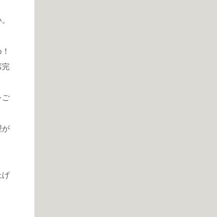
い。
め！
席完
をご
理が
上げ