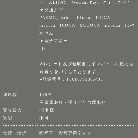
イ、ALIPAY、WeChat Pay、クイックペイ
▼交通系IC
PASMO、suica、Kitaca、TOICA、
manaca、ICOCA、SUGOCA、nimoca、はや
かけん
▼電子マネー
ID
※レシート及び領収書にインボイス制度の登
録番号を印字しております
●登録番号：T6010701005431
総席数
136席
座敷席あり・掘りごたつ席あり
宴会最大
40名様
貸切
不可
禁煙・喫煙
喫煙可 喫煙専用室あり