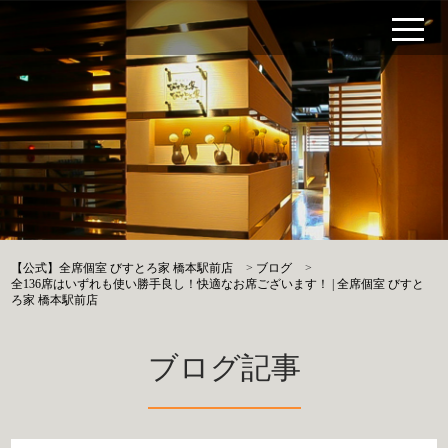
【公式】全席個室 びすとろ家 橋本駅前店
>
ブログ
>
全136席はいずれも使い勝手良し！快適なお席ございます！ | 全席個室 びすと
ろ家 橋本駅前店
ブログ記事