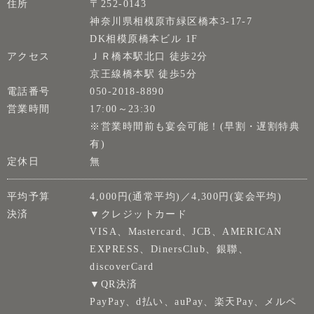
住所
〒252-0143
神奈川県相模原市緑区橋本3-17-7
DK相模原橋本ビル 1F
アクセス
ＪＲ橋本駅北口 徒歩2分
京王線橋本駅 徒歩5分
電話番号
050-2018-8890
営業時間
17:00～23:30
※営業時間前も宴会可能！(早割・遅割特典
有)
定休日
無
平均予算
4,000円(通常平均)／4,300円(宴会平均)
決済
▼クレジットカード
VISA、Mastercard、JCB、AMERICAN
EXPRESS、DinersClub、銀聯、
discoverCard
▼QR決済
PayPay、d払い、auPay、楽天Pay、メルペ