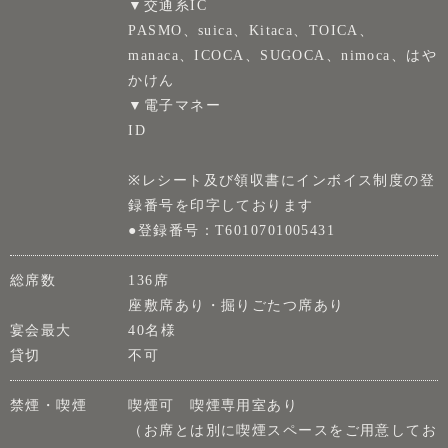
▼交通系IC
PASMO、suica、Kitaca、TOICA、
manaca、ICOCA、SUGOCA、nimoca、はや
かけん
▼電子マネー
ID
※レシート及び領収書にインボイス制度の登
録番号を印字しております
●登録番号：T6010701005431
総席数
136席
座敷席あり・掘りごたつ席あり
宴会最大
40名様
貸切
不可
禁煙・喫煙
喫煙可 喫煙専用室あり
（お席とは別に喫煙スペースをご用意してお