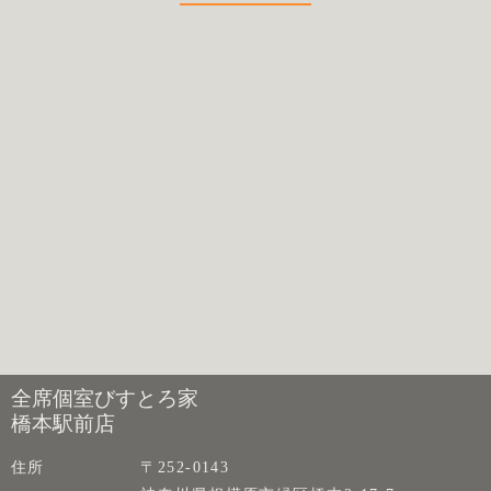
全席個室びすとろ家
橋本駅前店
住所
〒252-0143