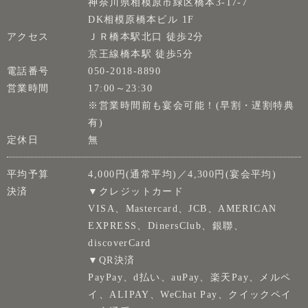
神奈川県相模原市緑区橋本3-17-7
DK相模原橋本ビル 1F
アクセス
ＪＲ橋本駅北口 徒歩2分
京王線橋本駅 徒歩5分
電話番号
050-2018-8890
営業時間
17:00～23:30
※営業時間前も宴会可能！(早割・遅割特典
有)
定休日
無
平均予算
4,000円(通常平均)／4,300円(宴会平均)
決済
▼クレジットカード
VISA、Mastercard、JCB、AMERICAN
EXPRESS、DinersClub、銀聯、
discoverCard
▼QR決済
PayPay、d払い、auPay、楽天Pay、メルペ
イ、ALIPAY、WeChat Pay、クイックペイ