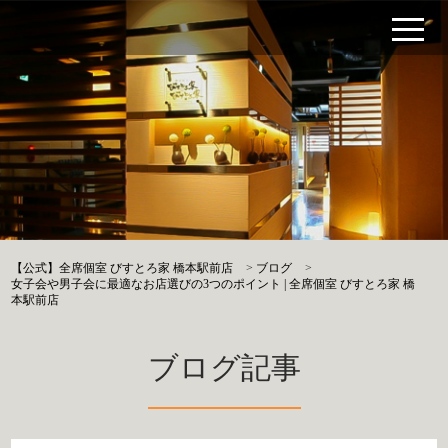
【公式】全席個室 びすとろ家 橋本駅前店
>
ブログ
>
女子会や男子会に最適なお店選びの3つのポイント | 全席個室 びすとろ家 橋
本駅前店
ブログ記事