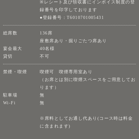
※レシート及び領収書にインボイス制度の登
録番号を印字しております
●登録番号：T6010701005431
総席数
136席
座敷席あり・掘りごたつ席あり
宴会最大
40名様
貸切
不可
禁煙・喫煙
喫煙可 喫煙専用室あり
（お席とは別に喫煙スペースをご用意してお
ります）
駐車場
無
Wi-Fi
無
※席料としてお通し代あり(コース時は料金
に含まれます)