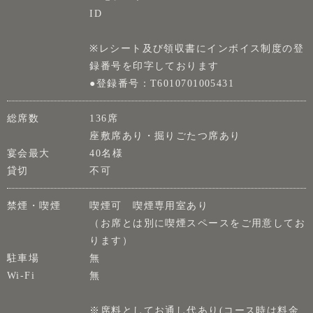
ID
※レシート及び領収書にインボイス制度の登
録番号を印字しております
●登録番号：T6010701005431
総席数
136席
座敷席あり・掘りごたつ席あり
宴会最大
40名様
貸切
不可
禁煙・喫煙
喫煙可 喫煙専用室あり
（お席とは別に喫煙スペースをご用意してお
ります）
駐車場
無
Wi-Fi
無
※席料としてお通し代あり(コース時は料金