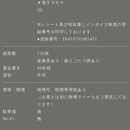
▼電子マネー
ID
※レシート及び領収書にインボイス制度の登
録番号を印字しております
●登録番号：T6010701005431
総席数
136席
座敷席あり・掘りごたつ席あり
宴会最大
40名様
貸切
不可
禁煙・喫煙
喫煙可 喫煙専用室あり
（お席とは別に喫煙スペースをご用意してお
ります）
駐車場
無
Wi-Fi
無