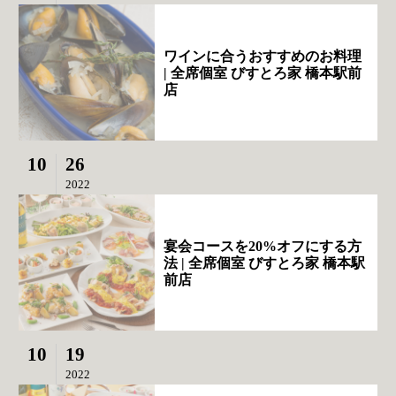
ワインに合うおすすめのお料理
| 全席個室 びすとろ家 橋本駅前
店
10
26
2022
宴会コースを20%オフにする方
法 | 全席個室 びすとろ家 橋本駅
前店
10
19
2022